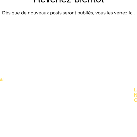
Dès que de nouveaux posts seront publiés, vous les verrez ici.
al
I
8530 BUHL
L
mail.com
N
C