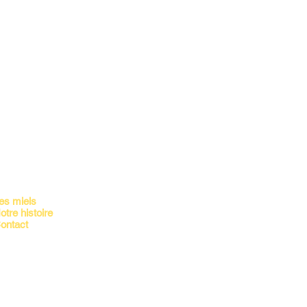
nscrivez vous à notre newsletter!
es miels
otre histoire
ontact
©
Le Rucher du Florival
2021 Tous droits réservés