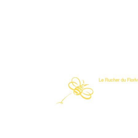
Le Rucher du Floriv
5 rue du Breuel 6
rucherduflorival@g
06 85 23 63 99